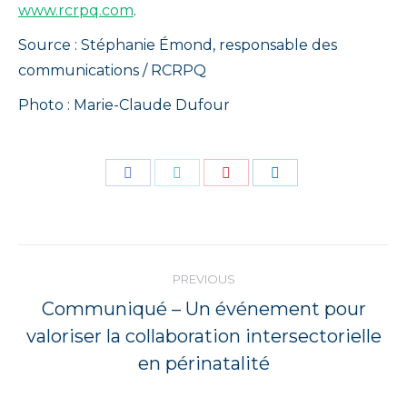
www.rcrpq.com
.
Source : Stéphanie Émond, responsable des
communications / RCRPQ
Photo : Marie-Claude Dufour
Share
Share
Share
Share
on
on
on
on
Facebook
Twitter
Pinterest
LinkedIn
Post
PREVIOUS
navigation
Communiqué – Un événement pour
Previous
valoriser la collaboration intersectorielle
post:
en périnatalité