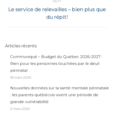
NEXT
Le service de relevailles – bien plus que
Next
du répit!
post:
Articles récents
Communiqué – Budget du Québec 2026-2027 :
Rien pour les personnes touchées par le deuil
périnatal
18 mars 2026
Nouvelles données sur la santé mentale périnatale
: les parents québécois vivent une période de
grande vulnérabilité
2 mars 2026