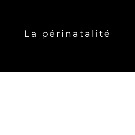
La périnatalité
La périnatalité correspond à la période qui va de la
grossesse jusqu’aux deux ans de l’enfant. C’est un
moment clé pour sa santé et son développement.
Les neurosciences et la recherche en