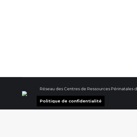
Maison de la famille – MRC Bonave
By
admin
6 février 2026
Maison de la famille Parenfant
By
admin
6 février 2026
Réseau des Centres de Ressources Périnatales d
Politique de confidentialité