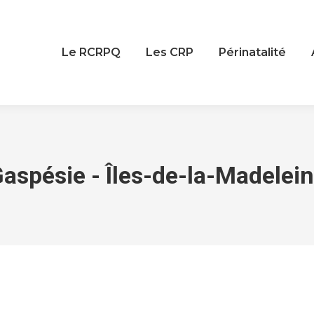
Le RCRPQ
Les CRP
Périnatalité
aspésie - Îles-de-la-Madelei
You are here: