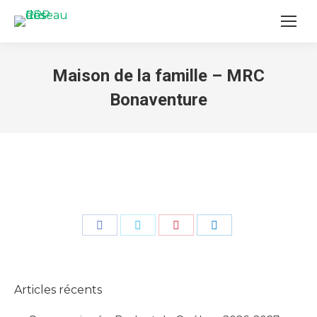
Maison de la famille – MRC
Bonaventure
You are here:
Share
Share
Share
Share
on
on
on
on
Facebook
Twitter
Pinterest
LinkedIn
Articles récents