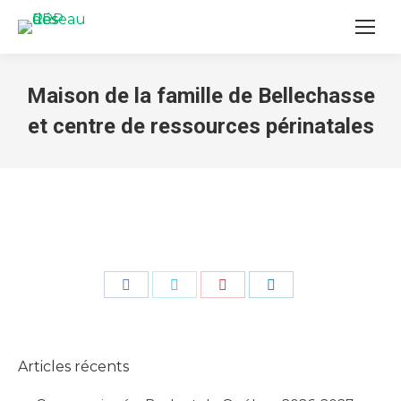
Maison de la famille de Bellechasse
et centre de ressources périnatales
You are here:
Share
Share
Share
Share
on
on
on
on
Facebook
Twitter
Pinterest
LinkedIn
Articles récents