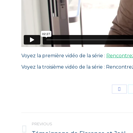
Voyez la première vidéo de la série :
Rencontrez
Voyez la troisième vidéo de la série : Rencontr
Shar
on
Face
Post
PREVIOUS
Previous