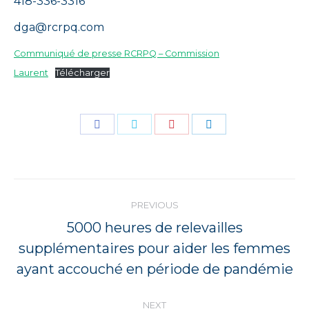
418-336-3316
dga@rcrpq.com
Communiqué de presse RCRPQ – Commission
Laurent
Télécharger
Share
Share
Share
Share
on
on
on
on
Facebook
Twitter
Pinterest
LinkedIn
Post
PREVIOUS
navigation
5000 heures de relevailles
Previous
supplémentaires pour aider les femmes
post:
ayant accouché en période de pandémie
NEXT